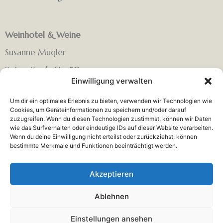
Weinhotel & Weine
Susanne Mugler
Peter-Koch-Str. 50
Einwilligung verwalten
67435 Neustadt Gimmeldingen (Pfalz)
Um dir ein optimales Erlebnis zu bieten, verwenden wir Technologien wie
Telefon: 06321 66062
Cookies, um Geräteinformationen zu speichern und/oder darauf
zuzugreifen. Wenn du diesen Technologien zustimmst, können wir Daten
E-Mail:
in
**
@
************
er.de
wie das Surfverhalten oder eindeutige IDs auf dieser Website verarbeiten.
Wenn du deine Einwilligung nicht erteilst oder zurückziehst, können
Öffnungszeiten:
bestimmte Merkmale und Funktionen beeinträchtigt werden.
Mittwoch – Sonntag : 10 Uhr bis 12 Uhr und 15 Uhr bis
Akzeptieren
18 Uhr. Sonntag 10 Uhr – 13 Uhr.
Ablehnen
Einstellungen ansehen