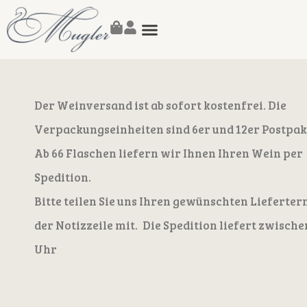
Susanne Mugler
Der Weinversand ist ab sofort kostenfrei. Die
Verpackungseinheiten sind 6er und 12er Postpak
Ab 66 Flaschen liefern wir Ihnen Ihren Wein per
Spedition.
Bitte teilen Sie uns Ihren gewünschten Lieferter
der Notizzeile mit. Die Spedition liefert zwische
Uhr