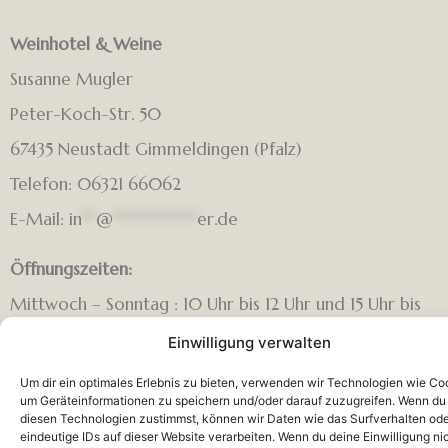
Weinhotel & Weine
Susanne Mugler
Peter-Koch-Str. 50
67435 Neustadt Gimmeldingen (Pfalz)
Telefon: 06321 66062
E-Mail:
in
**
@
************
er.de
Öffnungszeiten:
Mittwoch – Sonntag : 10 Uhr bis 12 Uhr und 15 Uhr bis
18 Uhr. Sonntag 10 Uhr – 13 Uhr.
Einwilligung verwalten
Um dir ein optimales Erlebnis zu bieten, verwenden wir Technologien wie Co
um Geräteinformationen zu speichern und/oder darauf zuzugreifen. Wenn du
diesen Technologien zustimmst, können wir Daten wie das Surfverhalten od
Impressum
AGB
Datenschutz
Cookie-Richtlinie
eindeutige IDs auf dieser Website verarbeiten. Wenn du deine Einwilligung ni