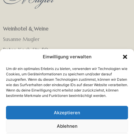
Weinhotel & Weine
Susanne Mugler
Peter-Koch-Str. 50
Einwilligung verwalten
67435 Neustadt Gimmeldingen (Pfalz)
Um dir ein optimales Erlebnis zu bieten, verwenden wir Technologien wie
Telefon: 06321 66062
Cookies, um Geräteinformationen zu speichern und/oder darauf
zuzugreifen. Wenn du diesen Technologien zustimmst, können wir Daten
E-Mail:
in
**
@
************
er.de
wie das Surfverhalten oder eindeutige IDs auf dieser Website verarbeiten.
Wenn du deine Einwilligung nicht erteilst oder zurückziehst, können
Öffnungszeiten:
bestimmte Merkmale und Funktionen beeinträchtigt werden.
Mittwoch – Sonntag : 10 Uhr bis 12 Uhr und 15 Uhr bis
Akzeptieren
18 Uhr. Sonntag 10 Uhr – 13 Uhr.
Ablehnen