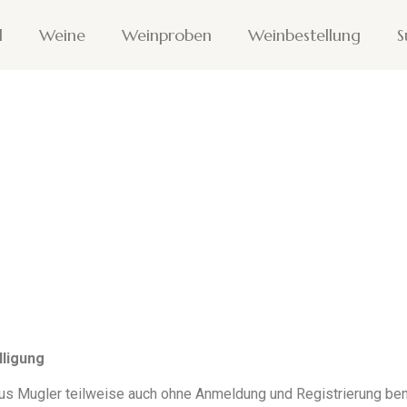
l
Weine
Weinproben
Weinbestellung
S
lligung
us Mugler teilweise auch ohne Anmeldung und Registrierung be