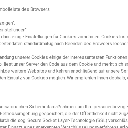
mbolleiste des Browsers.
zeigen“.
einstellungen“.
dann einige Einstellungen für Cookies vornehmen: Cookies lösc
seitendaten standardmäßig nach Beenden des Browsers lösche
wendung unserer Cookies einige der interessantesten Funktionen
b, liest unser Server den Code aus dem Cookie und merkt sich so,
.de weitere Websites und kehren anschließend auf unsere Seite 
 den Einsatz von Cookies möglich. Wir empfehlen Ihnen deshalb
rganisatorischen Sicherheitsmaßnahmen, um Ihre personenbezoge
 Betriebsumgebung gespeichert, die der Öffentlichkeit nicht zugä
urch die sog. Secure Socket Layer-Technologie (SSL) verschlüs
ter Einsatz eines anerkannten Verschlüsselungsverfahrens erfo