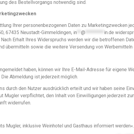
lung des Bestellvorgangs notwendig sind.
arketingzwecken
ttlung Ihrer personenbezogenen Daten zu Marketingzwecken jede
50, 67435 Neustadt-Gimmeldingen,
in
**
@
*********
in.de
widerspre
. Nach Erhalt Ihres Widerspruchs werden wir die betroffenen Da
und übermitteln sowie die weitere Versendung von Werbemitteln e
ngemeldet haben, können wir Ihre E-Mail-Adresse für eigene 
 Die Abmeldung ist jederzeit möglich.
s durch den Nutzer ausdrücklich erteilt und wir haben seine Einw
ugler verpflichtet, den Inhalt von Einwilligungen jederzeit zum 
unft widerrufen.
s Mugler, inklusive Weinhotel und Gasthaus informiert werden«.