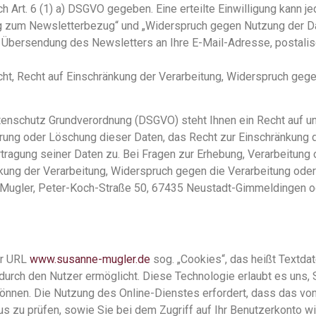
ch Art. 6 (1) a) DSGVO gegeben. Eine erteilte Einwilligung kann j
ng zum Newsletterbezug“ und „Widerspruch gegen Nutzung der D
ie Übersendung des Newsletters an Ihre E-Mail-Adresse, postali
ht, Recht auf Einschränkung der Verarbeitung, Widerspruch gege
schutz Grundverordnung (DSGVO) steht Ihnen ein Recht auf une
errung oder Löschung dieser Daten, das Recht zur Einschränkung
tragung seiner Daten zu. Bei Fragen zur Erhebung, Verarbeitun
änkung der Verarbeitung, Widerspruch gegen die Verarbeitung od
 Mugler, Peter-Koch-Straße 50, 67435 Neustadt-Gimmeldingen o
er URL
www.susanne-mugler.de
sog. „Cookies“, das heißt Textda
urch den Nutzer ermöglicht. Diese Technologie erlaubt es uns, 
 können. Die Nutzung des Online-Dienstes erfordert, dass das 
us zu prüfen, sowie Sie bei dem Zugriff auf Ihr Benutzerkonto w